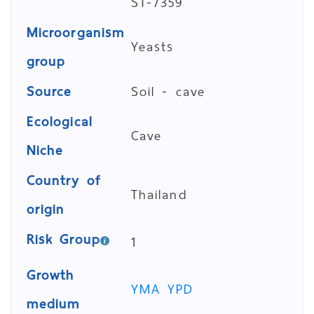
ST-7359
Microorganism
Yeasts
group
Source
Soil - cave
Ecological
Cave
Niche
Country of
Thailand
origin
Risk Group
1
Growth
YMA
YPD
medium